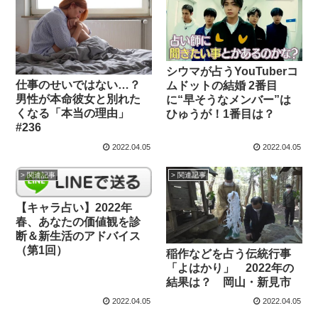
シウマが占うYouTuberコ
仕事のせいではない…？
ムドットの結婚 2番目
男性が本命彼女と別れた
に“早そうなメンバー”は
くなる「本当の理由」
ひゅうが！1番目は？
#236
2022.04.05
2022.04.05
> 関連記事
> 関連記事
【キャラ占い】2022年
春、あなたの価値観を診
断＆新生活のアドバイス
（第1回）
稲作などを占う伝統行事
「よはかり」 2022年の
結果は？ 岡山・新見市
2022.04.05
2022.04.05