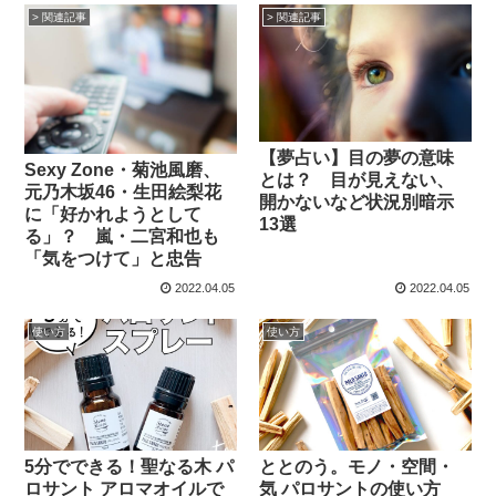
> 関連記事
> 関連記事
【夢占い】目の夢の意味
Sexy Zone・菊池風磨、
とは？ 目が見えない、
元乃木坂46・生田絵梨花
開かないなど状況別暗示
に「好かれようとして
13選
る」？ 嵐・二宮和也も
「気をつけて」と忠告
2022.04.05
2022.04.05
使い方
使い方
5分でできる！聖なる木 パ
ととのう。モノ・空間・
ロサント アロマオイルで
気 パロサントの使い方