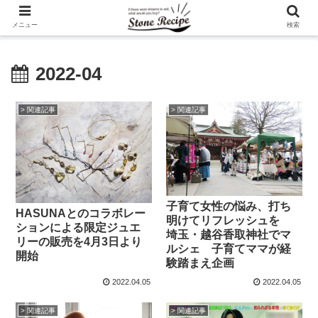
メニュー
検索
2022-04
> 関連記事
> 関連記事
子育て女性の悩み、打ち
HASUNAとのコラボレー
明けてリフレッシュを
ションによる限定ジュエ
埼玉・越谷香取神社でマ
リーの販売を4月3日より
ルシェ 子育てママが経
開始
験踏まえ企画
2022.04.05
2022.04.05
> 関連記事
> 関連記事