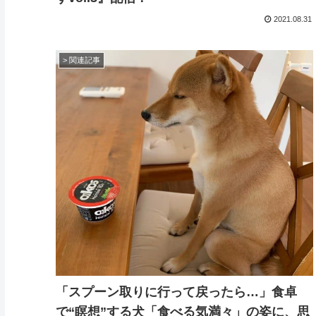
2021.08.31
> 関連記事
「スプーン取りに行って戻ったら…」食卓
で“瞑想”する犬「食べる気満々」の姿に、思